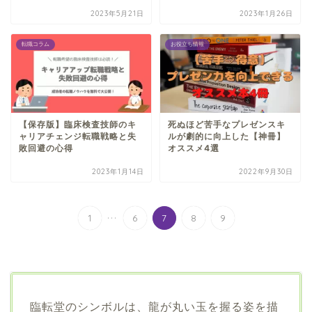
2023年5月21日
2023年1月26日
転職コラム
お役立ち情報
【保存版】臨床検査技師のキ
死ぬほど苦手なプレゼンスキ
ャリアチェンジ転職戦略と失
ルが劇的に向上した【神冊】
敗回避の心得
オススメ4選
2023年1月14日
2022年9月30日
...
1
6
7
8
9
臨転堂のシンボルは、龍が丸い玉を握る姿を描