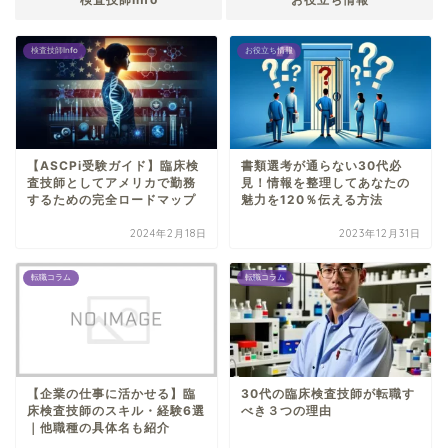
検査技師Info
お役立ち情報
【ASCPi受験ガイド】臨床検
書類選考が通らない30代必
査技師としてアメリカで勤務
見！情報を整理してあなたの
するための完全ロードマップ
魅力を120％伝える方法
2024年2月18日
2023年12月31日
転職コラム
転職コラム
【企業の仕事に活かせる】臨
30代の臨床検査技師が転職す
床検査技師のスキル・経験6選
べき３つの理由
｜他職種の具体名も紹介