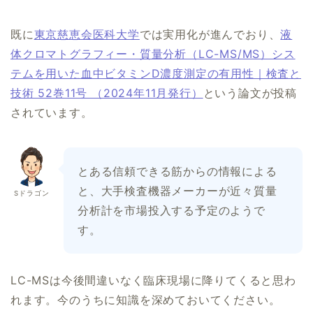
既に
東京慈恵会医科大学
では実用化が進んでおり、
液
体クロマトグラフィー・質量分析（LC-MS/MS）シス
テムを用いた血中ビタミンD濃度測定の有用性｜検査と
技術 52巻11号 （2024年11月発行）
という論文が投稿
されています。
とある信頼できる筋からの情報による
と、大手検査機器メーカーが近々質量
Sドラゴン
分析計を市場投入する予定のようで
す。
LC-MSは今後間違いなく臨床現場に降りてくると思わ
れます。今のうちに知識を深めておいてください。