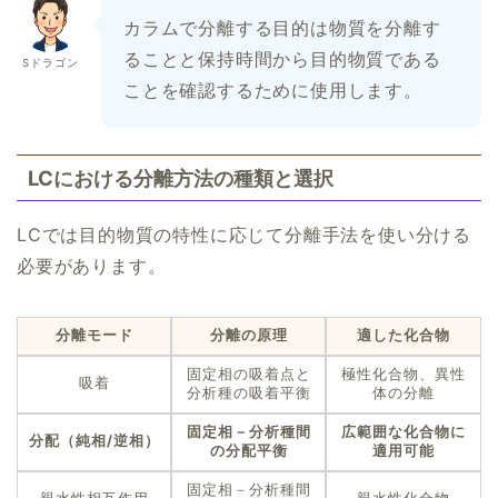
カラムで分離する目的は物質を分離す
ることと保持時間から目的物質である
Sドラゴン
ことを確認するために使用します。
LCにおける分離方法の種類と選択
LCでは目的物質の特性に応じて分離手法を使い分ける
必要があります。
分離モード
分離の原理
適した化合物
固定相の吸着点と
極性化合物、異性
吸着
分析種の吸着平衡
体の分離
固定相－分析種間
広範囲な化合物に
分配（純相/逆相）
の分配平衡
適用可能
固定相－分析種間