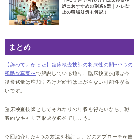
【PC１台で月10万】臨床検査技
師におすすめの副業5選｜バレ防
止の職場対策も解説！
まとめ
【辞めてよかった】臨床検査技師の将来性の闇〜3つの
残酷な真実〜
で解説している通り、臨床検査技師は今
後業務量は増加するけど給料は上がらない可能性が高
いです。
臨床検査技師としてそれなりの年収を得たいなら、戦
略的なキャリア形成が必須でしょう。
今回紹介した4つの方法を検討し、どのアプローチが自