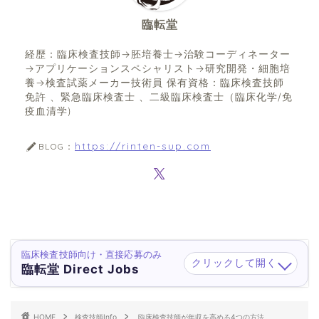
臨転堂
経歴：臨床検査技師→胚培養士→治験コーディネーター
→アプリケーションスペシャリスト→研究開発・細胞培
養→検査試薬メーカー技術員 保有資格：臨床検査技師
免許 、緊急臨床検査士 、二級臨床検査士（臨床化学/免
疫血清学)
https://rinten-sup.com
BLOG：
臨床検査技師向け・直接応募のみ
クリックして開く
臨転堂 Direct Jobs
HOME
検査技師Info
臨床検査技師が年収を高める4つの方法