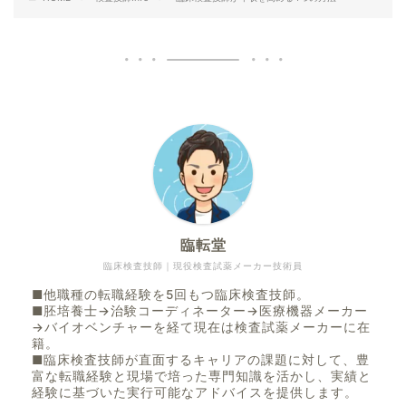
臨転堂
臨床検査技師｜現役検査試薬メーカー技術員
■他職種の転職経験を5回もつ臨床検査技師。
■胚培養士→治験コーディネーター→医療機器メーカー
臨床検査技師向け・直接応募求人だけを集約
→バイオベンチャーを経て現在は検査試薬メーカーに在
臨転堂 Direct Jobs 公開中
籍。
■臨床検査技師が直面するキャリアの課題に対して、豊
ハロワ・自院HP・団体求人など、臨床検査技師の「直
富な転職経験と現場で培った専門知識を活かし、実績と
接応募」求人をひとまとめに。
経験に基づいた実行可能なアドバイスを提供します。