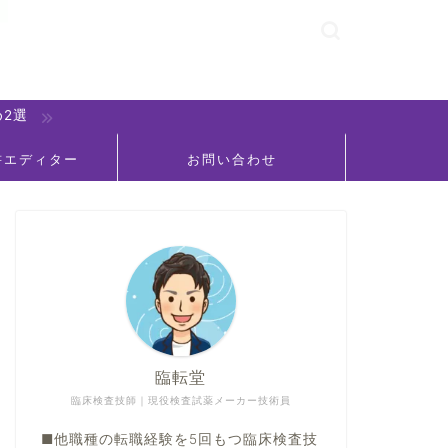
2選
書エディター
お問い合わせ
臨転堂
臨床検査技師｜現役検査試薬メーカー技術員
■他職種の転職経験を5回もつ臨床検査技