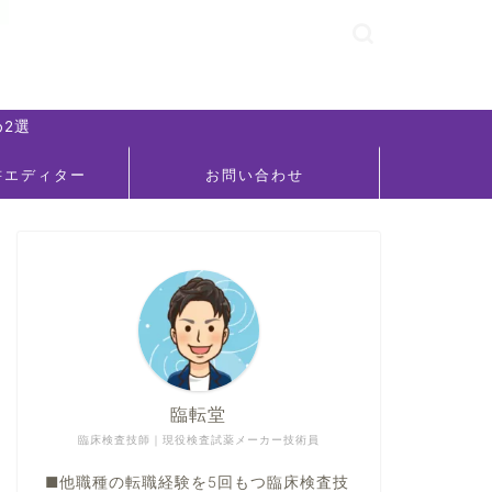
2選
書エディター
お問い合わせ
臨転堂
臨床検査技師｜現役検査試薬メーカー技術員
■他職種の転職経験を5回もつ臨床検査技