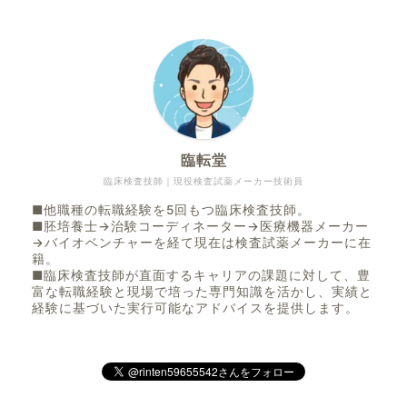
臨転堂
臨床検査技師｜現役検査試薬メーカー技術員
臨床検査技師向け・直接応募求人だけを集約
■他職種の転職経験を5回もつ臨床検査技師。
臨転堂 Direct Jobs 公開中
■胚培養士→治験コーディネーター→医療機器メーカー
→バイオベンチャーを経て現在は検査試薬メーカーに在
ハロワ・自院HP・団体求人など、臨床検査技師の「直
籍。
■臨床検査技師が直面するキャリアの課題に対して、豊
接応募」求人をひとまとめに。
富な転職経験と現場で培った専門知識を活かし、実績と
転職サイトやエージェントに依存せず、自分で目利き
経験に基づいた実行可能なアドバイスを提供します。
して応募できる時代へ。
Direct Jobsの求人一覧を見る