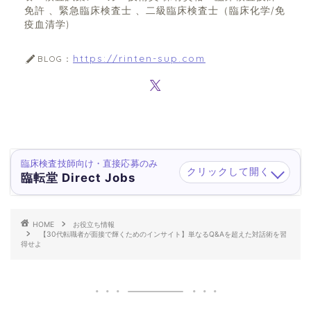
免許 、緊急臨床検査士 、二級臨床検査士（臨床化学/免
疫血清学)
https://rinten-sup.com
BLOG：
臨床検査技師向け・直接応募のみ
クリックして開く
臨転堂 Direct Jobs
HOME
お役立ち情報
【30代転職者が面接で輝くためのインサイト】単なるQ&Aを超えた対話術を習
得せよ